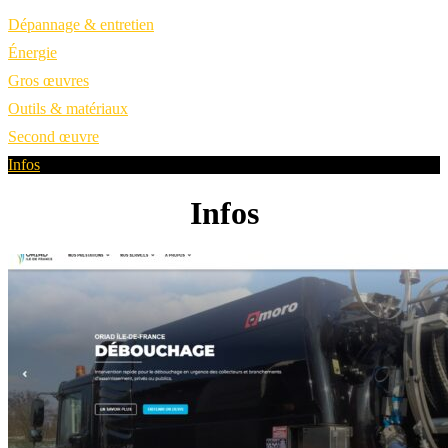
Dépannage & entretien
Énergie
Gros œuvres
Outils & matériaux
Second œuvre
Infos
Infos