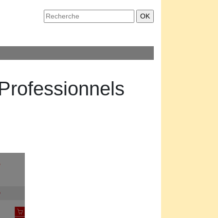
rofes­sion­nels